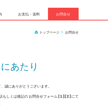
内
お支払・送料
お問合せ
トップページ
お問合せ
くにあたり
て、誠にありがとうございます。
話もしくは後記の お問合せフォーム
[１] [２]
にて
。